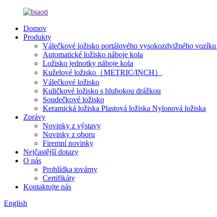
Domov
Produkty
Válečkové ložisko portálového vysokozdvižného vozíku /
Automatické ložisko náboje kola
Ložisko jednotky náboje kola
Kuželové ložisko（METRIC/INCH）
Válečkové ložisko
Kuličkové ložisko s hlubokou drážkou
Soudečkové ložisko
Keramická ložiska Plastová ložiska Nylonová ložiska
Zprávy
Novinky z výstavy
Novinky z oboru
Firemní novinky
Nejčastější dotazy
O nás
Prohlídka továrny
Certifikáty
Kontaktujte nás
English