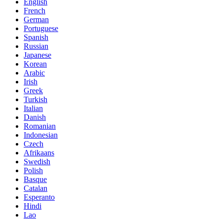
English
French
German
Portuguese
Spanish
Russian
Japanese
Korean
Arabic
Irish
Greek
Turkish
Italian
Danish
Romanian
Indonesian
Czech
Afrikaans
Swedish
Polish
Basque
Catalan
Esperanto
Hindi
Lao