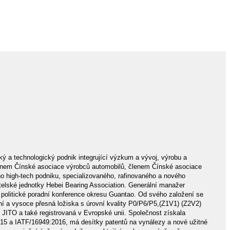
ý a technologický podnik integrující výzkum a vývoj, výrobu a
enem Čínské asociace výrobců automobilů, členem Čínské asociace
o high-tech podniku, specializovaného, ​​rafinovaného a nového
ditelské jednotky Hebei Bearing Association. Generální manažer
politické poradní konference okresu Guantao. Od svého založení se
ní a vysoce přesná ložiska s úrovní kvality P0/P6/P5,(Z1V1) (Z2V2)
 JITO a také registrovaná v Evropské unii. Společnost získala
015 a IATF/16949:2016, má desítky patentů na vynálezy a nové užitné