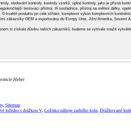
ntroly, sledování kontroly, kontroly vzorků, úplné kontroly, jako je přísná ko
pokročilejší testovací přístroj: tři souřadnice, přístroj na měření délky, spek
atd. O kvalitě produktu po celé stíhání, komplexní výkon komplexních kontrolní
 zákazníky OEM a exportovány do Evropy Unie, Jižní Amerika, Severní Amer
em si získalo důvěru našich zákazníků, budeme se vytrvale snažit vytvářet 
ovincie Hebei
ty
,
Sitemap
vé ložisko s drážkou V
,
Ložisko náboje zadního kola
,
Drážkované kuli