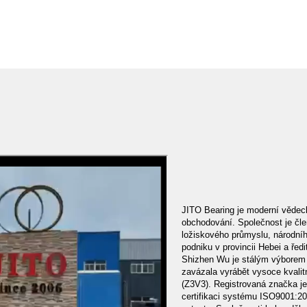
JITO Bearing je moderní vědeck
obchodování. Společnost je čl
ložiskového průmyslu, národníh
podniku v provincii Hebei a ře
Shizhen Wu je stálým výborem 
zavázala vyrábět vysoce kvalit
(Z3V3). Registrovaná značka je
certifikaci systému ISO9001:2