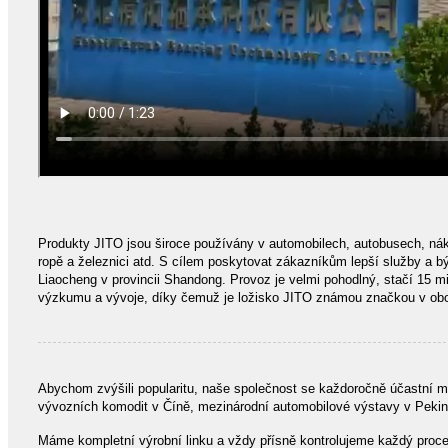
Produkty JITO jsou široce používány v automobilech, autobusech, nákl
ropě a železnici atd. S cílem poskytovat zákazníkům lepší služby a bý
Liaocheng v provincii Shandong. Provoz je velmi pohodlný, stačí 15 m
výzkumu a vývoje, díky čemuž je ložisko JITO známou značkou v obo
Abychom zvýšili popularitu, naše společnost se každoročně účastní 
vývozních komodit v Číně, mezinárodní automobilové výstavy v Pekingu
Máme kompletní výrobní linku a vždy přísně kontrolujeme každý proces