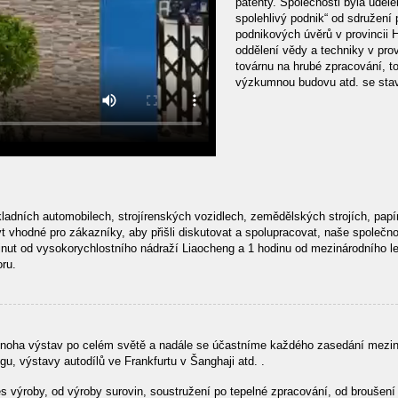
patenty. Společnosti byla uděl
spolehlivý podnik“ od sdružení
podnikových úvěrů v provincii H
oddělení vědy a techniky v prov
továrnu na hrubé zpracování, t
výzkumnou budovu atd. se stav
adních automobilech, strojírenských vozidlech, zemědělských strojích, papír
t vhodné pro zákazníky, aby přišli diskutovat a spolupracovat, naše společn
inut od vysokorychlostního nádraží Liaocheng a 1 hodinu od mezinárodního le
ru.
mnoha výstav po celém světě a nadále se účastníme každého zasedání meziná
, výstavy autodílů ve Frankfurtu v Šanghaji atd. .
 výroby, od výroby surovin, soustružení po tepelné zpracování, od broušení 