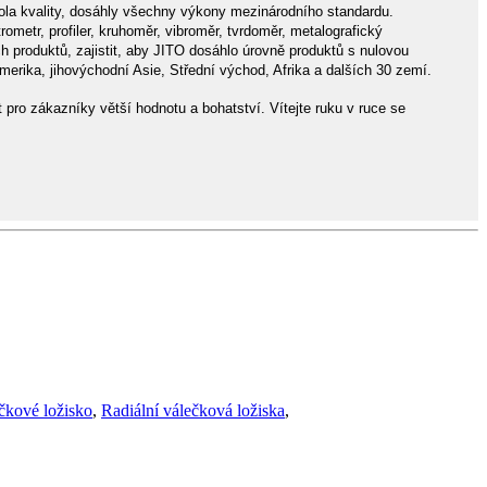
ntrola kvality, dosáhly všechny výkony mezinárodního standardu.
trometr, profiler, kruhoměr, vibroměr, tvrdoměr, metalografický
ch produktů, zajistit, aby JITO dosáhlo úrovně produktů s nulovou
ika, jihovýchodní Asie, Střední východ, Afrika a dalších 30 zemí.
pro zákazníky větší hodnotu a bohatství. Vítejte ruku v ruce se
čkové ložisko
,
Radiální válečková ložiska
,