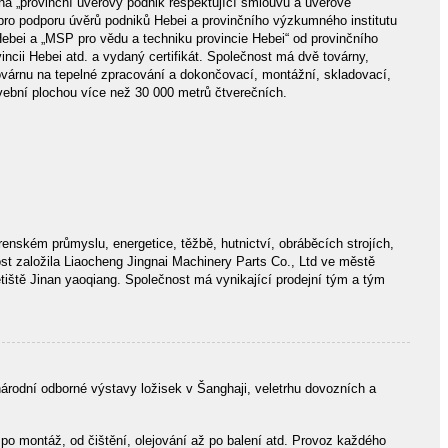
ena „provinční úvěrový podnik respektující smlouvu a úvěrově
 pro podporu úvěrů podniků Hebei a provinčního výzkumného institutu
ebei a „MSP pro vědu a techniku ​​provincie Hebei“ od provinčního
incii Hebei atd. a vydaný certifikát. Společnost má dvě továrny,
ovárnu na tepelné zpracování a dokončovací, montážní, skladovací,
ební plochou více než 30 000 metrů čtverečních.
enském průmyslu, energetice, těžbě, hutnictví, obráběcích strojích,
ost založila Liaocheng Jingnai Machinery Parts Co., Ltd ve městě
tiště Jinan yaoqiang. Společnost má vynikající prodejní tým a tým
rodní odborné výstavy ložisek v Šanghaji, veletrhu dovozních a
po montáž, od čištění, olejování až po balení atd. Provoz každého