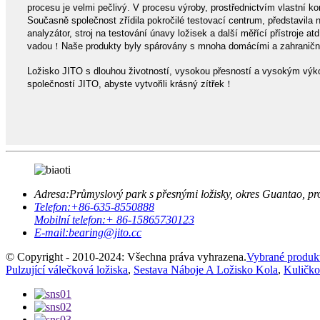
procesu je velmi pečlivý. V procesu výroby, prostřednictvím vlastní ko
Současně společnost zřídila pokročilé testovací centrum, představila nej
analyzátor, stroj na testování únavy ložisek a další měřící přístroje 
vadou！Naše produkty byly spárovány s mnoha domácími a zahraničními
Ložisko JITO s dlouhou životností, vysokou přesností a vysokým výkon
společností JITO, abyste vytvořili krásný zítřek！
Adresa:
Průmyslový park s přesnými ložisky, okres Guantao, pr
Telefon:
+86-635-8550888
Mobilní telefon:
+ 86-15865730123
E-mail:
bearing@jito.cc
© Copyright - 2010-2024: Všechna práva vyhrazena.
Vybrané produk
Pulzující válečková ložiska
,
Sestava Náboje A Ložisko Kola
,
Kuličko