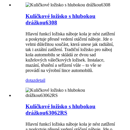
Kuličkové ložisko s hlubokou
drážkou6308
Hlavní funkcí ložiska náboje kola je nést zatížení
a poskytuje přesné vedení otáčení náboje. Jde o
velmi důležitou součást, která unese jak radiální,
tak i axiální zatížení. Tradiční ložisko pro náboj
kola automobilu se skládá ze dvou sad
kuželových válečkových ložisek. Instalace,
mazání, těsnění a seřízení vůle – to vše se
provádí na výrobní lince automobilů.
dotaz
detail
Kuličkové ložisko s hlubokou
drážkou63062RS
Hlavní funkcí ložiska náboje kola je nést zatížení
a poskytuje přesné vedení otáčení náboje. Jde o