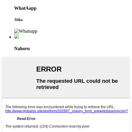
WhatAapp
Jitka
Nahoru