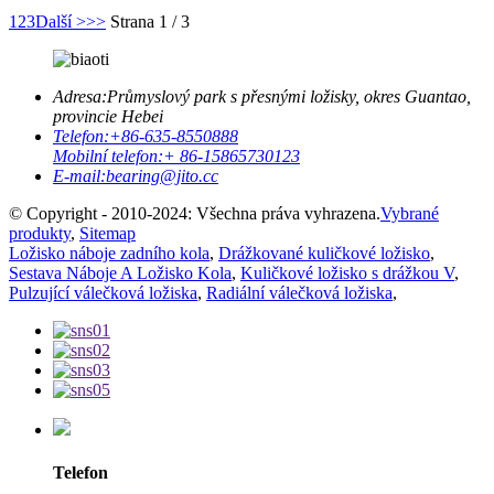
1
2
3
Další >
>>
Strana 1 / 3
Adresa:
Průmyslový park s přesnými ložisky, okres Guantao,
provincie Hebei
Telefon:
+86-635-8550888
Mobilní telefon:
+ 86-15865730123
E-mail:
bearing@jito.cc
© Copyright - 2010-2024: Všechna práva vyhrazena.
Vybrané
produkty
,
Sitemap
Ložisko náboje zadního kola
,
Drážkované kuličkové ložisko
,
Sestava Náboje A Ložisko Kola
,
Kuličkové ložisko s drážkou V
,
Pulzující válečková ložiska
,
Radiální válečková ložiska
,
Telefon