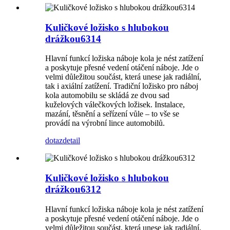
Kuličkové ložisko s hlubokou
drážkou6314
Hlavní funkcí ložiska náboje kola je nést zatížení
a poskytuje přesné vedení otáčení náboje. Jde o
velmi důležitou součást, která unese jak radiální,
tak i axiální zatížení. Tradiční ložisko pro náboj
kola automobilu se skládá ze dvou sad
kuželových válečkových ložisek. Instalace,
mazání, těsnění a seřízení vůle – to vše se
provádí na výrobní lince automobilů.
dotaz
detail
Kuličkové ložisko s hlubokou
drážkou6312
Hlavní funkcí ložiska náboje kola je nést zatížení
a poskytuje přesné vedení otáčení náboje. Jde o
velmi důležitou součást, která unese jak radiální,