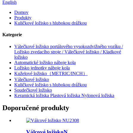
English
Domov
Produkty
Kuličkové ložisko s hlubokou drážkou
Kategorie
Válečkové ložisko portálového vysokozdvižného vozíku /
Ložisko zvedacího stroje / Válečkové ložisko / Kladkové
ložisko
Automatické ložisko náboje kola
Ložisko jednotky náboje kola
Kuželové ložisko（METRIC/INCH）
Válečkové ložisko
Kuličkové ložisko s hlubokou drážkou
Soudečkové ložisko
Keramická ložiska Plastová ložiska Nylonová ložiska
Doporučené produkty
Válcové ložiskoN...