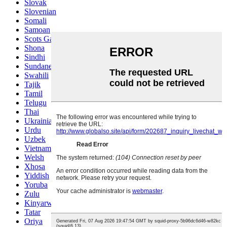
Slovak
Slovenian
Somali
Samoan
Scots Gaelic
Shona
Sindhi
Sundanese
Swahili
Tajik
Tamil
Telugu
Thai
Ukrainian
Urdu
Uzbek
Vietnamese
Welsh
Xhosa
Yiddish
Yoruba
Zulu
Kinyarwanda
Tatar
Oriya