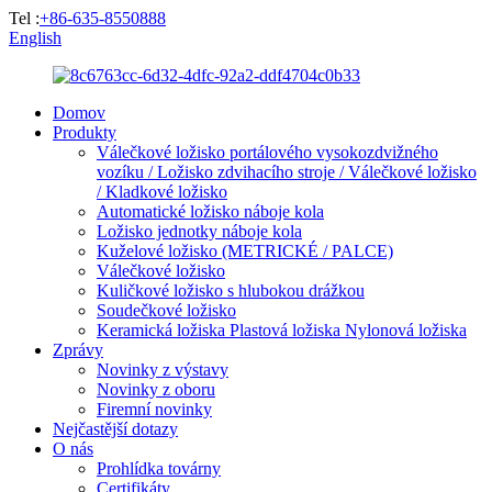
Tel :
+86-635-8550888
English
Domov
Produkty
Válečkové ložisko portálového vysokozdvižného
vozíku / Ložisko zdvihacího stroje / Válečkové ložisko
/ Kladkové ložisko
Automatické ložisko náboje kola
Ložisko jednotky náboje kola
Kuželové ložisko (METRICKÉ / PALCE)
Válečkové ložisko
Kuličkové ložisko s hlubokou drážkou
Soudečkové ložisko
Keramická ložiska Plastová ložiska Nylonová ložiska
Zprávy
Novinky z výstavy
Novinky z oboru
Firemní novinky
Nejčastější dotazy
O nás
Prohlídka továrny
Certifikáty