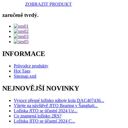
ZOBRAZIT PRODUKT
zaručeně tvrdý.
INFORMACE
Průvodce produkty
Hot Tags
Sitemap.xml
NEJNOVĚJŠÍ NOVINKY
Vysoce přesné ložisko náboje kola DAC407436...
Vítejte na návštěvě JITO Bearing v Šanghaji...
Ložiska JITO se účastní 2024 Uz...
Co znamená ložisko 2RS?
Ložiska JITO se účastní 2024 C...