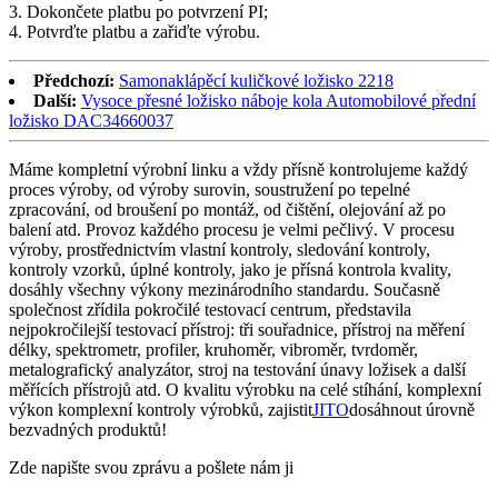
3. Dokončete platbu po potvrzení PI;
4. Potvrďte platbu a zařiďte výrobu.
Předchozí:
Samonaklápěcí kuličkové ložisko 2218
Další:
Vysoce přesné ložisko náboje kola Automobilové přední
ložisko DAC34660037
Máme kompletní výrobní linku a vždy přísně kontrolujeme každý
proces výroby, od výroby surovin, soustružení po tepelné
zpracování, od broušení po montáž, od čištění, olejování až po
balení atd. Provoz každého procesu je velmi pečlivý. V procesu
výroby, prostřednictvím vlastní kontroly, sledování kontroly,
kontroly vzorků, úplné kontroly, jako je přísná kontrola kvality,
dosáhly všechny výkony mezinárodního standardu. Současně
společnost zřídila pokročilé testovací centrum, představila
nejpokročilejší testovací přístroj: tři souřadnice, přístroj na měření
délky, spektrometr, profiler, kruhoměr, vibroměr, tvrdoměr,
metalografický analyzátor, stroj na testování únavy ložisek a další
měřících přístrojů atd. O kvalitu výrobku na celé stíhání, komplexní
výkon komplexní kontroly výrobků, zajistit
JITO
dosáhnout úrovně
bezvadných produktů!
Zde napište svou zprávu a pošlete nám ji