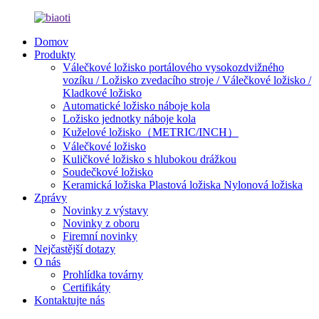
Domov
Produkty
Válečkové ložisko portálového vysokozdvižného
vozíku / Ložisko zvedacího stroje / Válečkové ložisko /
Kladkové ložisko
Automatické ložisko náboje kola
Ložisko jednotky náboje kola
Kuželové ložisko（METRIC/INCH）
Válečkové ložisko
Kuličkové ložisko s hlubokou drážkou
Soudečkové ložisko
Keramická ložiska Plastová ložiska Nylonová ložiska
Zprávy
Novinky z výstavy
Novinky z oboru
Firemní novinky
Nejčastější dotazy
O nás
Prohlídka továrny
Certifikáty
Kontaktujte nás