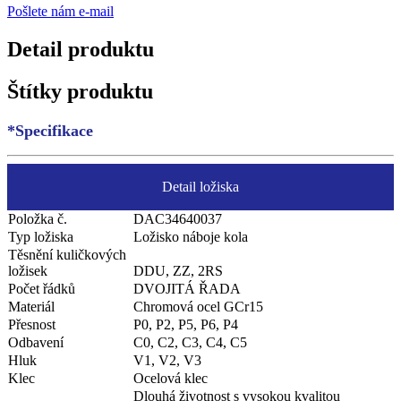
Pošlete nám e-mail
Detail produktu
Štítky produktu
*Specifikace
Detail ložiska
Položka č.
DAC34640037
Typ ložiska
Ložisko náboje kola
Těsnění kuličkových
ložisek
DDU, ZZ, 2RS
Počet řádků
DVOJITÁ ŘADA
Materiál
Chromová ocel GCr15
Přesnost
P0, P2, P5, P6, P4
Odbavení
C0, C2, C3, C4, C5
Hluk
V1, V2, V3
Klec
Ocelová klec
Dlouhá životnost s vysokou kvalitou