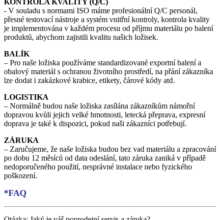
KONTROLA KVALITY (Q/C)
- V souladu s normami ISO máme profesionální Q/C personál,
přesné testovací nástroje a systém vnitřní kontroly, kontrola kvality
je implementována v každém procesu od příjmu materiálu po balení
produktů, abychom zajistili kvalitu našich ložisek.
BALÍK
– Pro naše ložiska používáme standardizované exportní balení a
obalový materiál s ochranou životního prostředí, na přání zákazníka
lze dodat i zakázkové krabice, etikety, čárové kódy atd.
LOGISTIKA
– Normálně budou naše ložiska zasílána zákazníkům námořní
dopravou kvůli jejich velké hmotnosti, letecká přeprava, expresní
doprava je také k dispozici, pokud naši zákazníci potřebují.
ZÁRUKA
– Zaručujeme, že naše ložiska budou bez vad materiálu a zpracování
po dobu 12 měsíců od data odeslání, tato záruka zaniká v případě
nedoporučeného použití, nesprávné instalace nebo fyzického
poškození.
*FAQ
Otázka: Jaký je váš poprodejní servis a záruka?