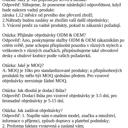
Odpověď: Slibujeme, že poneseme následující odpovědnost, když
bude nalezen vadný produkt:
záruka 1,12 měsíce od prvního dne převzetí zboží;
2.Náhrady budou zaslány se zbožím vaší další objednávky;
3. Vrácení peněz za vadné produkty, pokud to zákazníci požadují.
Otázka: Přijímáte objednávky ODM & OEM?
Odpověď: Ano, poskytujeme služby ODM & OEM zákazníkům po
celém světě, jsme schopni přizpůsobit pouzdra v různých stylech a
velikostech v různých značkách, přizpůsobujeme také obvodové
desky a obalové krabice podle vašich požadavků.
Otázka: Jaké je MOQ?
A: MOQ je 10ks pro standardizované produkty; u přizpůsobených
produktů by mělo být MOQ sjednáno předem. Pro vzorové
objednávky neexistuje žádné MOQ.
Otázka: Jak dlouhá je dodací lhůta?
Odpověď: Dodací lhůta pro vzorové objednávky je 3-5 dní, pro
hromadné objednávky je 5-15 dní.
Otázka: Jak zadávat objednávky?
Odpověď: 1. Napište nám e-mailem model, značku a množství,
informace o příjemci, způsob dopravy a platební podmínky;
2. Proforma faktura vystavená a zaslaná vám;