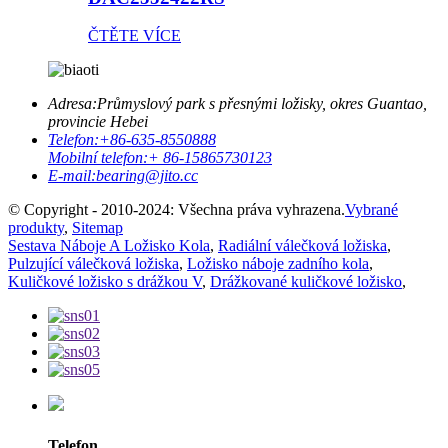
ČTĚTE VÍCE
Adresa:
Průmyslový park s přesnými ložisky, okres Guantao,
provincie Hebei
Telefon:
+86-635-8550888
Mobilní telefon:
+ 86-15865730123
E-mail:
bearing@jito.cc
© Copyright - 2010-2024: Všechna práva vyhrazena.
Vybrané
produkty
,
Sitemap
Sestava Náboje A Ložisko Kola
,
Radiální válečková ložiska
,
Pulzující válečková ložiska
,
Ložisko náboje zadního kola
,
Kuličkové ložisko s drážkou V
,
Drážkované kuličkové ložisko
,
Telefon