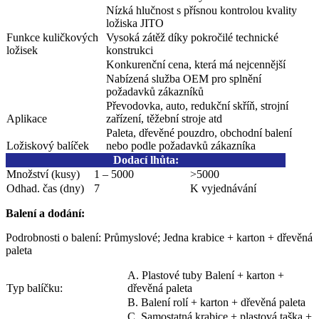
Nízká hlučnost s přísnou kontrolou kvality
ložiska JITO
Funkce kuličkových
Vysoká zátěž díky pokročilé technické
ložisek
konstrukci
Konkurenční cena, která má nejcennější
Nabízená služba OEM pro splnění
požadavků zákazníků
Převodovka, auto, redukční skříň, strojní
Aplikace
zařízení, těžební stroje atd
Paleta, dřevěné pouzdro, obchodní balení
Ložiskový balíček
nebo podle požadavků zákazníka
Dodací lhůta
:
Množství (kusy)
1 – 5000
>5000
Odhad. čas (dny)
7
K vyjednávání
Balení a dodání
:
Podrobnosti o balení: Průmyslové; Jedna krabice + karton + dřevěná
paleta
A. Plastové tuby Balení + karton +
Typ balíčku:
dřevěná paleta
B. Balení rolí + karton + dřevěná paleta
C. Samostatná krabice + plastová taška +