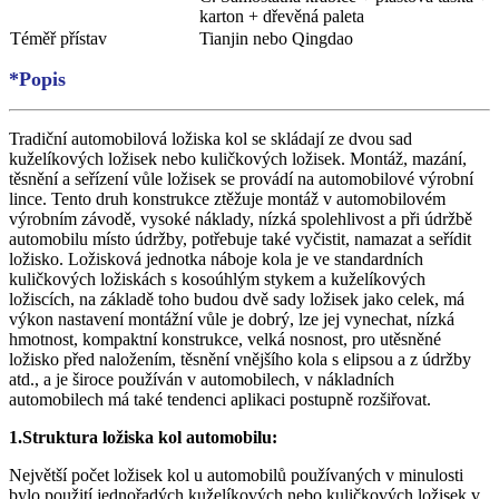
karton + dřevěná paleta
Téměř přístav
Tianjin nebo Qingdao
*Popis
Tradiční automobilová ložiska kol se skládají ze dvou sad
kuželíkových ložisek nebo kuličkových ložisek. Montáž, mazání,
těsnění a seřízení vůle ložisek se provádí na automobilové výrobní
lince. Tento druh konstrukce ztěžuje montáž v automobilovém
výrobním závodě, vysoké náklady, nízká spolehlivost a při údržbě
automobilu místo údržby, potřebuje také vyčistit, namazat a seřídit
ložisko. Ložisková jednotka náboje kola je ve standardních
kuličkových ložiskách s kosoúhlým stykem a kuželíkových
ložiscích, na základě toho budou dvě sady ložisek jako celek, má
výkon nastavení montážní vůle je dobrý, lze jej vynechat, nízká
hmotnost, kompaktní konstrukce, velká nosnost, pro utěsněné
ložisko před naložením, těsnění vnějšího kola s elipsou a z údržby
atd., a je široce používán v automobilech, v nákladních
automobilech má také tendenci aplikaci postupně rozšiřovat.
1.Struktura ložiska kol automobilu:
Největší počet ložisek kol u automobilů používaných v minulosti
bylo použití jednořadých kuželíkových nebo kuličkových ložisek v