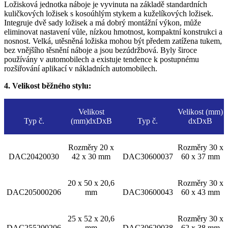
Ložisková jednotka náboje je vyvinuta na základě standardních
kuličkových ložisek s kosoúhlým stykem a kuželíkových ložisek.
Integruje dvě sady ložisek a má dobrý montážní výkon, může
eliminovat nastavení vůle, nízkou hmotnost, kompaktní konstrukci a
nosnost. Velká, utěsněná ložiska mohou být předem zatížena tukem,
bez vnějšího těsnění náboje a jsou bezúdržbová. Byly široce
používány v automobilech a existuje tendence k postupnému
rozšiřování aplikací v nákladních automobilech.
4. Velikost běžného stylu:
Velikost
Velikost (mm)
Typ č.
(mm)dxDxB
Typ č.
dxDxB
Rozměry 20 x
Rozměry 30 x
DAC20420030
42 x 30 mm
DAC30600037
60 x 37 mm
20 x 50 x 20,6
Rozměry 30 x
DAC205000206
mm
DAC30600043
60 x 43 mm
25 x 52 x 20,6
Rozměry 30 x
DAC255200206
mm
DAC30620038
62 x 38 mm