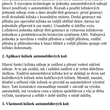
párech. S rozvojem technologie se jednotky automobilových nábojů
široce používaly v automobilech. Rozsah a použití ložiskových
jednotek náboje roste a dnes dosáhl třetí generace: první generaci
tvoří dvouřadá ložiska s kosoúhlým stykem. Druhá generace má
přírubu pro upevnění ložiska na vnější oběžné dráze, kterou lze
jednoduše připevnit k ose maticí. Usnadněte si údržbu vozu.
Ložisková jednotka náboje třetí generace je vybavena ložiskovou
jednotkou a protiblokovacím brzdovým systémem ABS. Nábojová
jednotka je navržena s vnitřní přírubou a vnější přírubou, vnitřní
příruba je přišroubována k hnací hřídeli a vnější příruba spojuje celé
ložisko dohromady.
2. Aplikace ložisek automobilových kol:
Hlavní funkcí ložiska náboje je zatížení a přesné vedení otáčení
náboje. Je to jak axiální, tak i radiální zatížení a je velmi důležitou
složkou. Tradiční automobilová ložiska kol se skládají ze dvou sad
kuželíkových ložisek nebo kuličkových ložisek. Montáž, mazání,
těsnění a seřízení vůle ložisek se provádí na automobilové výrobní
lince. Tato konstrukce znesnadňuje montáž v závodě na výrobu
automobilů, má vysokou cenu a nízkou spolehlivost a vůz je třeba
vyčistit, naolejovat a seřídit v době údržby v místě údržby.
3. Vlastnosti ložisek automobilových kol: