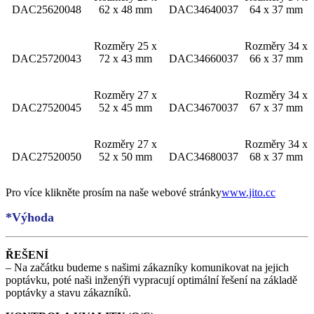
DAC25620048
62 x 48 mm
DAC34640037
64 x 37 mm
Rozměry 25 x
Rozměry 34 x
DAC25720043
72 x 43 mm
DAC34660037
66 x 37 mm
Rozměry 27 x
Rozměry 34 x
DAC27520045
52 x 45 mm
DAC34670037
67 x 37 mm
Rozměry 27 x
Rozměry 34 x
DAC27520050
52 x 50 mm
DAC34680037
68 x 37 mm
Pro více klikněte prosím na naše webové stránky
www.jito.cc
*Výhoda
ŘEŠENÍ
– Na začátku budeme s našimi zákazníky komunikovat na jejich
poptávku, poté naši inženýři vypracují optimální řešení na základě
poptávky a stavu zákazníků.